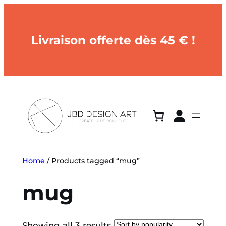
Livraison offerte dès 45 € !
Home
/ Products tagged “mug”
mug
Showing all 3 results