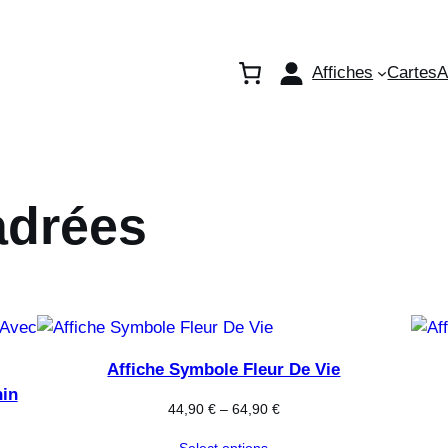
Affiches
Cartes
A
adrées
Affiche Symbole Fleur De Vie
nin
44,90
€
–
64,90
€
Select options