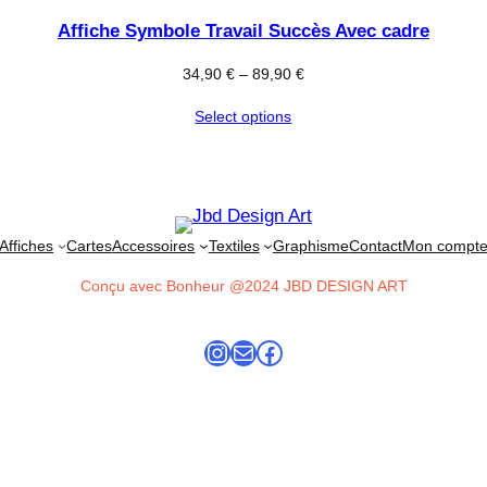
Affiche Symbole Travail Succès Avec cadre
34,90
€
–
89,90
€
Select options
Affiches
Cartes
Accessoires
Textiles
Graphisme
Contact
Mon compt
Conçu avec Bonheur @2024 JBD DESIGN ART
Instagram
E-mail
Facebook