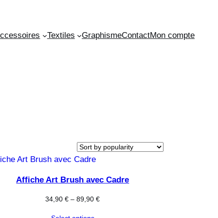
ccessoires
Textiles
Graphisme
Contact
Mon compte
Affiche Art Brush avec Cadre
34,90
€
–
89,90
€
Select options