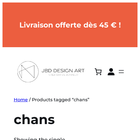
Livraison offerte dès 45 € !
Home
/ Products tagged “chans”
chans
Showing the single