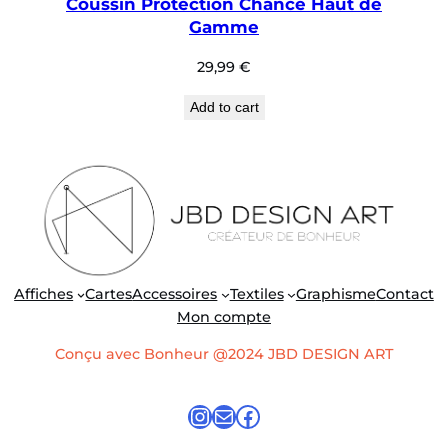
Coussin Protection Chance Haut de
Gamme
29,99
€
Add to cart
Affiches
Cartes
Accessoires
Textiles
Graphisme
Contact
Mon compte
Conçu avec Bonheur @2024 JBD DESIGN ART
Instagram
E-mail
Facebook